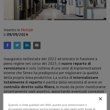
Inserito in
Notizie
il
09/09/2024
Inaugurato nell’estate del 2022 ed entrato in funzione a
pieno regime nel corso del 2023, il
nuovo reparto di
verniciatura
è solo l’ultima di una serie di implementazioni
interne che Simex ha predisposto per migliorare la qualità
della propria linea produttiva. La scelta di
internalizzare
totalmente il reparto
è partita dalla necessità di avere un
controllo diretto sulla filiera
, in modo da poter monitorarne
attentamente ogni aspetto, apportando eventuali correzioni
in tempo reale.
Quando si visita qualsiasi sito Web, questo può memorizzare o
recuperare informazioni sul tuo browser, in gran parte sotto forma di