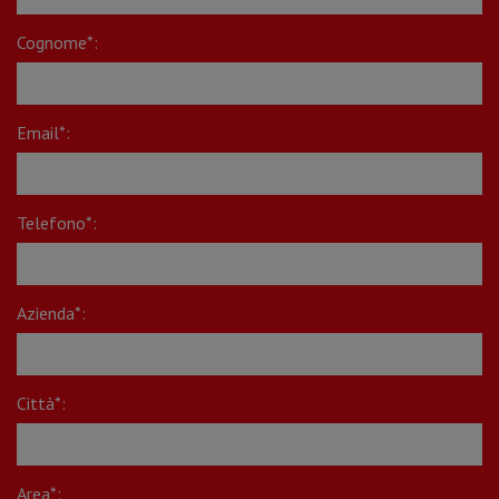
Cognome*:
Email*:
Telefono*:
Azienda*:
Città*:
Area*: