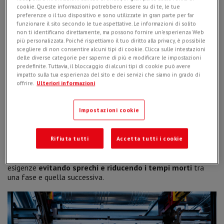
cookie. Queste informazioni potrebbero essere su di te, le tue
preferenze o il tuo dispositivo e sono utilizzate in gran parte per far
funzionare il sito secondo le tue aspettative. Le informazioni di solito
non ti identificano direttamente, ma possono fornire un'esperienza Web
più personalizzata. Poiché rispettiamo il tuo diritto alla privacy, è possibile
scegliere di non consentire alcuni tipi di cookie. Clicca sulle intestazioni
delle diverse categorie per saperne di più e modificare le impostazioni
predefinite. Tuttavia, il bloccaggio di alcuni tipi di cookie può avere
impatto sulla tua esperienza del sito e dei servizi che siamo in grado di
offrire.
Ulteriori informazioni
Impostazioni cookie
Una seconda ragione è di carattere logistico, di
maggior
Rifiuta tutti
Accetta tutti i cookie
efficientamento del prodotto finito
. Ora Simex è in grado di
pianificare e ottimizzare la produzione in base alle proprie
esigenze
evitando sprechi e riducendo i tempi morti
tra
una fase e quella successiva.