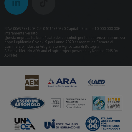
P. IVA 00692551203 C.F. 04034530370 Capitale Sociale 10.000.000,00€
interamente versato
Questa impresa ha beneficiato dei contributi per la ripartenza in sicurezza
dopo l'epidemia Covid-19 per l'anno 2020 assegnati da Camera di
Commercio Industria Artigianato e Agricoltura di Bologna
A
Simex
,
Metodo ADV
and
eLogic
project powered by
Kentico CMS for
ASP.Net