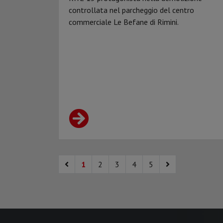
controllata nel parcheggio del centro
commerciale Le Befane di Rimini.
1
2
3
4
5