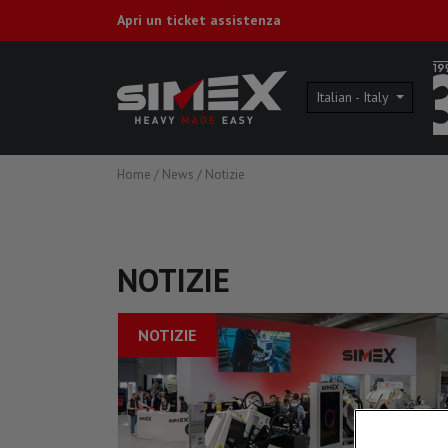
Apri un ticket assistenza
Italian - Italy
Home
/
News
/
Notizie
NOTIZIE
NOTIZIE