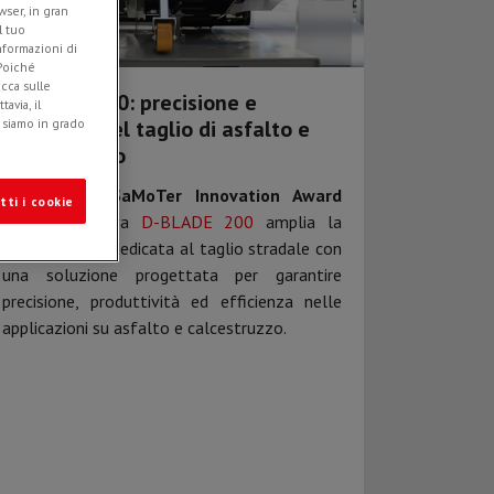
ser, in gran
l tuo
informazioni di
 Poiché
icca sulle
D-BLADE 200: precisione e
avia, il
sicurezza nel taglio di asfalto e
e siamo in grado
calcestruzzo
Premiata al
SaMoTer Innovation Award
tti i cookie
2026
, la nuova
D-BLADE 200
amplia la
gamma Simex dedicata al taglio stradale con
una soluzione progettata per garantire
precisione, produttività ed efficienza nelle
applicazioni su asfalto e calcestruzzo.