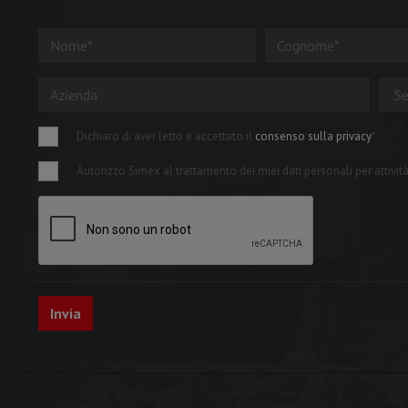
Dichiaro di aver letto e accettato il
consenso sulla privacy
*
Autorizzo Simex al trattamento dei miei dati personali per attività