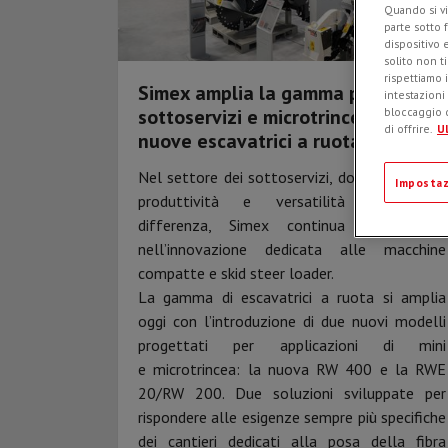
Quando si vi
parte sotto 
dispositivo 
solito non t
rispettiamo i
Simex amplia la gamma per
intestazioni
sottoservizi e microtrincea con due
bloccaggio d
di offrire.
Ul
nuove escavatrici a ruota
Nel settore dei sottoservizi, dove precisione,
Impostaz
produttività e versatilità fanno la
differenza, Simex continua a investire
nell’innovazione dedicata alle macchine
compatte e skid steer loader.
La gamma di escavatrici a ruota si amplia
oggi con l’introduzione di due nuovi modelli
progettati per applicazioni di mini
e microtrincea: la nuova RW 400 e la RWE
20/RW 200. Due soluzioni sviluppate per
rispondere alle esigenze sempre più specifiche
dei cantieri dedicati alla posa della fibra