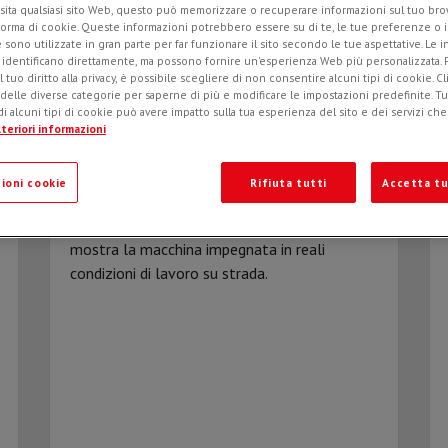
sita qualsiasi sito Web, questo può memorizzare o recuperare informazioni sul tuo brow
forma di cookie. Queste informazioni potrebbero essere su di te, le tue preferenze o i
e sono utilizzate in gran parte per far funzionare il sito secondo le tue aspettative. Le 
i identificano direttamente, ma possono fornire un'esperienza Web più personalizzata.
l tuo diritto alla privacy, è possibile scegliere di non consentire alcuni tipi di cookie. Cl
D-BLADE 200 in cantiere: scoprila
 delle diverse categorie per saperne di più e modificare le impostazioni predefinite. Tutt
al lavoro nel video operativo
i alcuni tipi di cookie può avere impatto sulla tua esperienza del sito e dei servizi ch
teriori informazioni
realizzato con Toscomeccanica
Simex presenta un nuovo contenuto video
ioni cookie
Rifiuta tutti
Accetta tu
dedicato alla
D-BLADE 200
, realizzato in
collaborazione con Toscomeccanica, che
mostra la macchina impegnata in reali
condizioni di lavoro su strada.