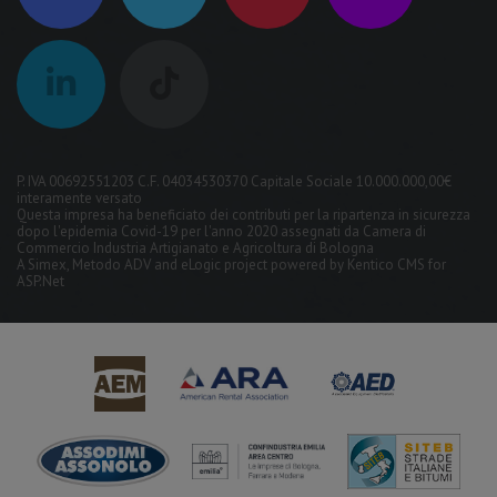
P. IVA 00692551203 C.F. 04034530370 Capitale Sociale 10.000.000,00€
interamente versato
Questa impresa ha beneficiato dei contributi per la ripartenza in sicurezza
dopo l'epidemia Covid-19 per l'anno 2020 assegnati da Camera di
Commercio Industria Artigianato e Agricoltura di Bologna
A
Simex
,
Metodo ADV
and
eLogic
project powered by
Kentico CMS for
ASP.Net