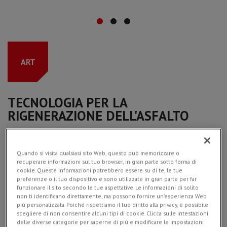
ART
TECNOLOGIA PER LA
RIGENERAZIONE DELL'ASFALTO
Quando si visita qualsiasi sito Web, questo può memorizzare o
Simex ART è una tecnologia brevettata specificatamente
recuperare informazioni sul tuo browser, in gran parte sotto forma di
studiata per la
rigenerazione del conglomerato
cookie. Queste informazioni potrebbero essere su di te, le tue
preferenze o il tuo dispositivo e sono utilizzate in gran parte per far
bituminoso
che riutilizza il 100% del materiale presente
funzionare il sito secondo le tue aspettative. Le informazioni di solito
in sito
senza asportazione di fresato o aggiunta di altri
non ti identificano direttamente, ma possono fornire un'esperienza Web
materiali.
più personalizzata. Poiché rispettiamo il tuo diritto alla privacy, è possibile
scegliere di non consentire alcuni tipi di cookie. Clicca sulle intestazioni
Si colloca negli
interventi superficiali del manto stradale
delle diverse categorie per saperne di più e modificare le impostazioni