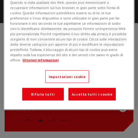
Quando si visita qualsiasi sito Web, questo può memorizzare o
STABILITÉ ET ABSENCE DE VIBRATIONS
recuperare informazioni sul tuo browser, in gran parte sotto forma di
cookie. Queste informazioni potrebbero essere su di te, le tue
preferenze o il tuo dispositivo e sono utilizzate in gran parte per far
funzionare il sito secondo le tue aspettative. Le informazioni di solito
non ti identificano direttamente, ma possono fornire un'esperienza Web
MODELS
più personalizzata. Poiché rispettiamo il tuo diritto alla privacy, è possibile
scegliere di non consentire alcuni tipi di cookie. Clicca sulle intestazioni
delle diverse categorie per saperne di più e modificare le impostazioni
predefinite. Tuttavia, il bloccaggio di alcuni tipi di cookie può avere
impatto sulla tua esperienza del sito e dei servizi che siamo in grado di
RW 200
offrire.
Ulteriori informazioni
Impostazioni cookie
Rifiuta tutti
Accetta tutti i cookie
RW 300