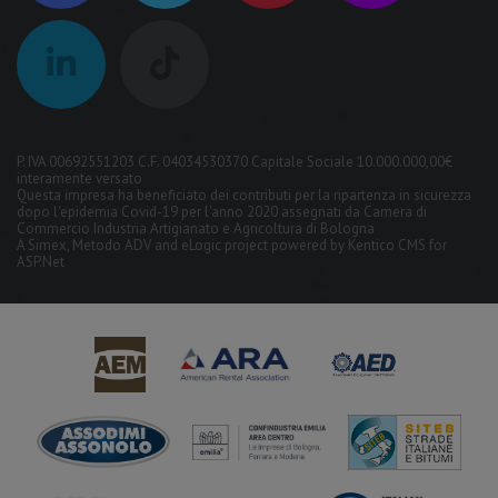
P. IVA 00692551203 C.F. 04034530370 Capitale Sociale 10.000.000,00€
interamente versato
Questa impresa ha beneficiato dei contributi per la ripartenza in sicurezza
dopo l'epidemia Covid-19 per l'anno 2020 assegnati da Camera di
Commercio Industria Artigianato e Agricoltura di Bologna
A
Simex
,
Metodo ADV
and
eLogic
project powered by
Kentico CMS for
ASP.Net