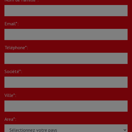
Email*:
Téléphone*:
Société*:
Ville*:
Area*: