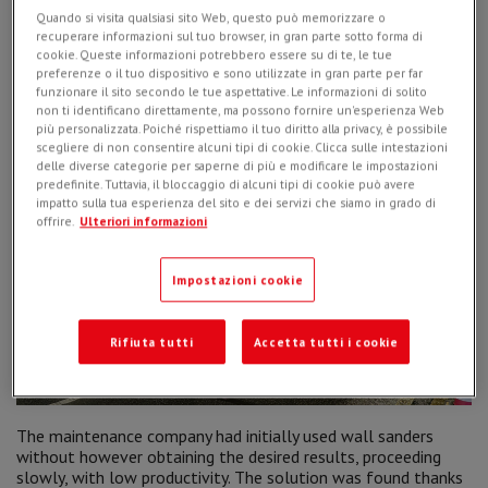
new billboards and graphic panels aimed at advertising the
Quando si visita qualsiasi sito Web, questo può memorizzare o
sporting event.
recuperare informazioni sul tuo browser, in gran parte sotto forma di
cookie. Queste informazioni potrebbero essere su di te, le tue
preferenze o il tuo dispositivo e sono utilizzate in gran parte per far
funzionare il sito secondo le tue aspettative. Le informazioni di solito
non ti identificano direttamente, ma possono fornire un'esperienza Web
più personalizzata. Poiché rispettiamo il tuo diritto alla privacy, è possibile
scegliere di non consentire alcuni tipi di cookie. Clicca sulle intestazioni
delle diverse categorie per saperne di più e modificare le impostazioni
predefinite. Tuttavia, il bloccaggio di alcuni tipi di cookie può avere
impatto sulla tua esperienza del sito e dei servizi che siamo in grado di
offrire.
Ulteriori informazioni
Impostazioni cookie
Rifiuta tutti
Accetta tutti i cookie
The maintenance company had initially used wall sanders
without however obtaining the desired results, proceeding
slowly, with low productivity. The solution was found thanks