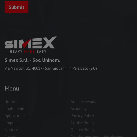
Simex S.r.l.
- Soc. Uninom.
Via Newton, 31, 40017 - San Giovanni in Persiceto (BO)
Menu
Home
Área reservada
Implementos
Academy
Aplicaciones
Privacy Policy
Empresa
Cookie Policy
Noticias
Quality Policy
Eventos
Condiciones generales de venta