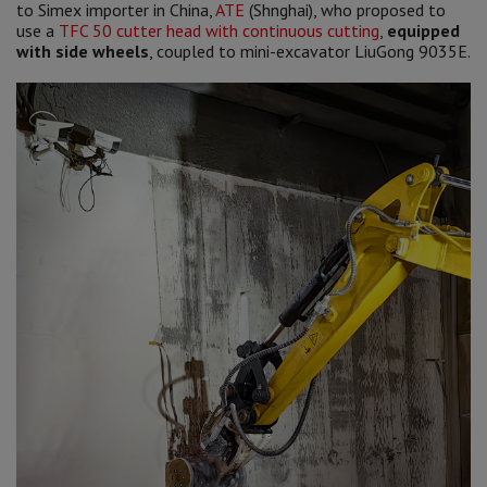
to Simex importer in China,
ATE
(Shnghai), who proposed to
use a
TFC 50 cutter head with continuous cutting
,
equipped
with side wheels
, coupled to mini-excavator LiuGong 9035E.