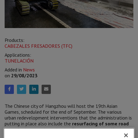
Products:
CABEZALES FRESADORES (TFC)
Applications:
TUNELACIÓN
Added in
News
on
29/08/2023
The Chinese city of Hangzhou will host the 19th Asian
Games, scheduled for the end of September. The various
urban redevelopment interventions that the administration is
putting in place also include the
resurfacing of some road
tunnels
that run along the city. The goal is to
scarify the
plaster surface layer
for the subsequent installation of