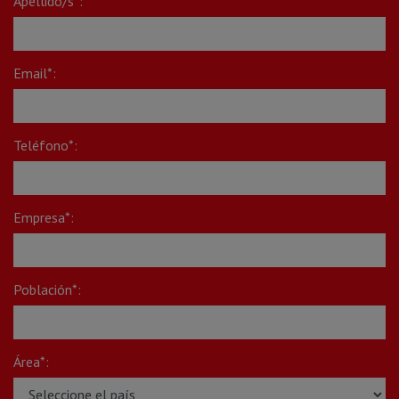
Apellido/s*:
Email*:
Teléfono*:
Empresa*:
Población*:
Área*: