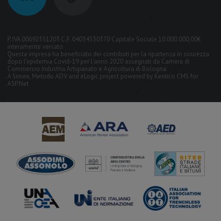
P. IVA 00692551203 C.F. 04034530370 Capitale Sociale 10.000.000,00€
interamente versato
Questa impresa ha beneficiato dei contributi per la ripartenza in sicurezza
dopo l'epidemia Covid-19 per l'anno 2020 assegnati da Camera di
Commercio Industria Artigianato e Agricoltura di Bologna
A
Simex
,
Metodo ADV
and
eLogic
project powered by
Kentico CMS for
ASP.Net