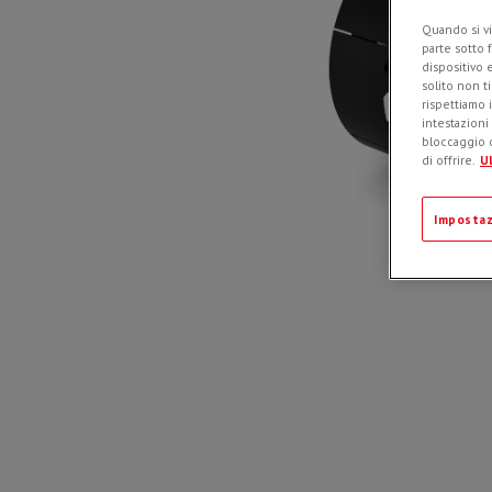
Quando si vi
parte sotto 
dispositivo 
solito non t
rispettiamo i
intestazioni
bloccaggio d
di offrire.
Ul
Impostaz