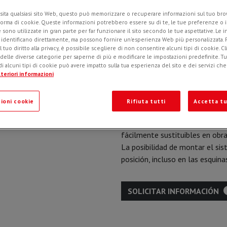
sita qualsiasi sito Web, questo può memorizzare o recuperare informazioni sul tuo brow
forma di cookie. Queste informazioni potrebbero essere su di te, le tue preferenze o i
Diseñadas para compactar el fo
e sono utilizzate in gran parte per far funzionare il sito secondo le tue aspettative. Le 
ruedas compactadoras vibrante
i identificano direttamente, ma possono fornire un'esperienza Web più personalizzata.
l tuo diritto alla privacy, è possibile scegliere di non consentire alcuni tipi di cookie. Cl
bien asentada que no cede con 
 delle diverse categorie per saperne di più e modificare le impostazioni predefinite. Tutt
circulación vial.
i alcuni tipi di cookie può avere impatto sulla tua esperienza del sito e dei servizi ch
Perfecto aislamiento respecto 
teriori informazioni
vibratorio y contrarrotante, si
fuerzas verticales y se anulan
ioni cookie
Rifiuta tutti
Accetta tu
operador.
El ancho de la rueda se puede 
fácilmente sustituibles en obra
La posibilidad de montar el sis
posición, incluso en las esquin
SOLICITAR INFORMACIÓN