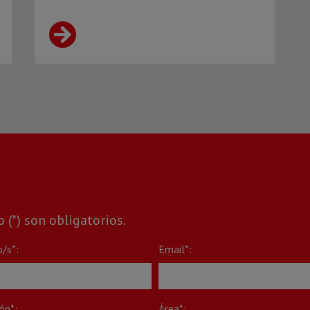
(*) son obligatorios.
o/s*:
Email*:
ón*:
Área*: