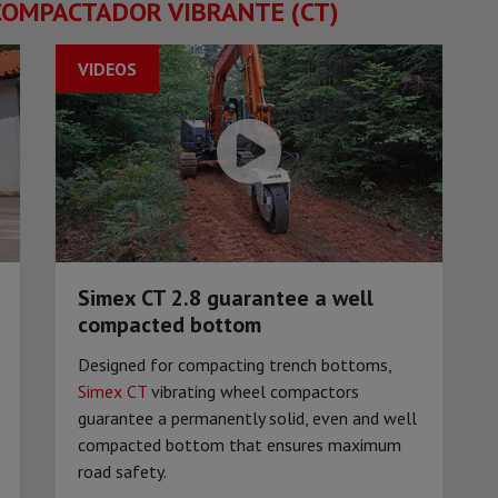
COMPACTADOR VIBRANTE (CT)
VIDEOS
Simex CT 2.8 guarantee a well
compacted bottom
Designed for compacting trench bottoms,
Simex CT
vibrating wheel compactors
guarantee a permanently solid, even and well
compacted bottom that ensures maximum
road safety.