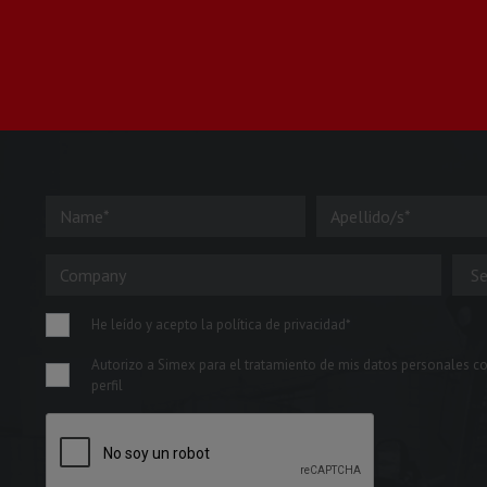
He leído y acepto la política de privacidad*
Autorizo a Simex para el tratamiento de mis datos personales co
perfil