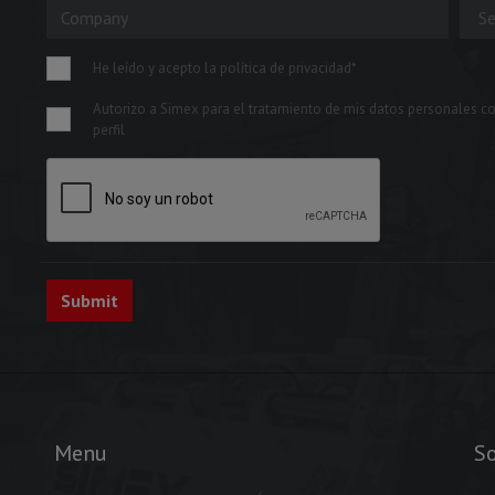
He leído y acepto la política de privacidad*
Autorizo a Simex para el tratamiento de mis datos personales co
perfil
Menu
So