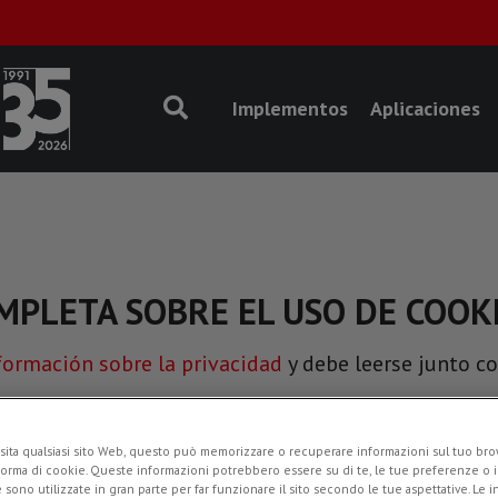
Implementos
Aplicaciones
MPLETA SOBRE EL USO DE COOK
formación sobre la privacidad
y debe leerse junto co
ptimizar el aprovechamiento de los servicios ofrecidos al usuario.
sita qualsiasi sito Web, questo può memorizzare o recuperare informazioni sul tuo brow
forma di cookie. Queste informazioni potrebbero essere su di te, le tue preferenze o i
e sono utilizzate in gran parte per far funzionare il sito secondo le tue aspettative. Le 