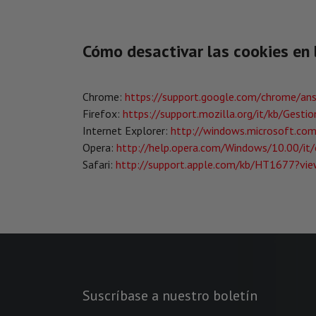
Cómo desactivar las cookies en 
Chrome:
https://support.google.com/chrome/an
Firefox:
https://support.mozilla.org/it/kb/Gest
Internet Explorer:
http://windows.microsoft.com
Opera:
http://help.opera.com/Windows/10.00/it/
Safari:
http://support.apple.com/kb/HT1677?vie
Suscríbase a nuestro boletín