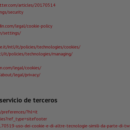
itter.com/articles/20170514
ngs/security
in.com/legal/cookie-policy
m/settings/
it/intl/it/policies/technologies/cookies/
tl/it/policies/technologies/managing/
am.com/legal/cookies/
about/legal/privacy/
servicio de terceros
preferences/?hl=it
es?ref_type=sitefooter
170519-uso-dei-cookie-e-di-altre-tecnologie-simili-da-parte-di-tw