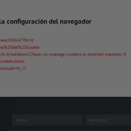
la configuración del navegador
swer/95647?hl=it
ione%20dei%20cookie
/it-it/windows7/how-to-manage-cookies-in-internet-explorer-9
cookies.html
wlocale=it_IT