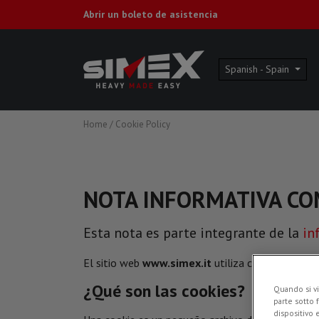
Abrir un boleto de asistencia
Spanish - Spain
Home
/
Cookie Policy
NOTA INFORMATIVA CO
Esta nota es parte integrante de la
in
El sitio web
www.simex.it
utiliza cookies para o
¿Qué son las cookies?
Quando si vi
parte sotto 
dispositivo 