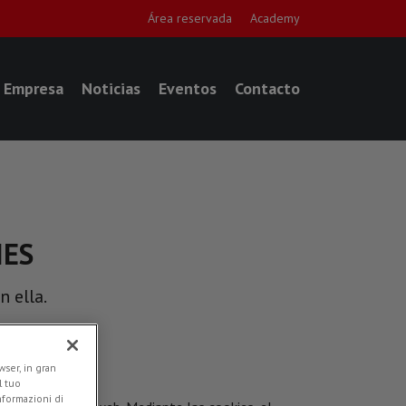
Área reservada
Academy
Empresa
Noticias
Eventos
Contacto
IES
n ella.
ser, in gran
l tuo
informazioni di