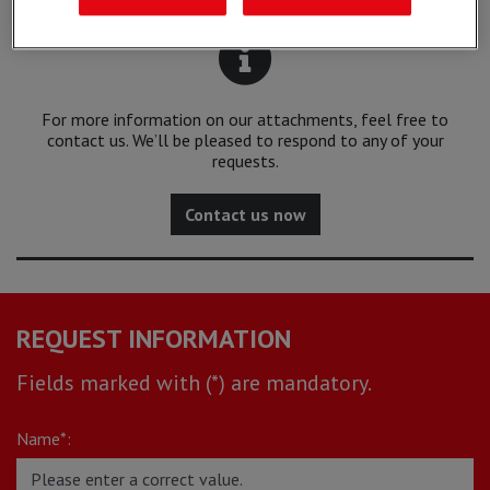
For more information on our attachments, feel free to
contact us. We’ll be pleased to respond to any of your
requests.
Contact us now
REQUEST INFORMATION
Fields marked with (*) are mandatory.
Name*: