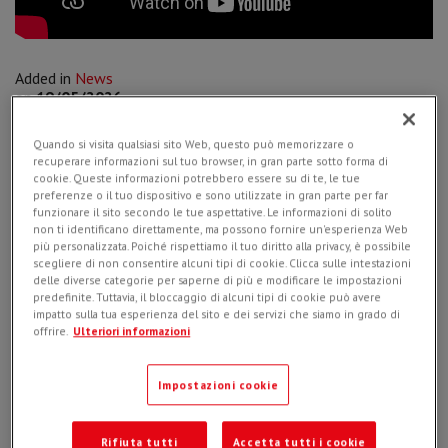
Added in
News
on
19/05/2026
Quando si visita qualsiasi sito Web, questo può memorizzare o
recuperare informazioni sul tuo browser, in gran parte sotto forma di
cookie. Queste informazioni potrebbero essere su di te, le tue
Designed to ensure maximum efficiency, the new diamond
preferenze o il tuo dispositivo e sono utilizzate in gran parte per far
funzionare il sito secondo le tue aspettative. Le informazioni di solito
blade attachment achieves cutting depths of up to 220 mm
non ti identificano direttamente, ma possono fornire un'esperienza Web
and brings traditional road saw technology to skid steer
più personalizzata. Poiché rispettiamo il tuo diritto alla privacy, è possibile
loaders, improving both operability and operator comfort.
scegliere di non consentire alcuni tipi di cookie. Clicca sulle intestazioni
delle diverse categorie per saperne di più e modificare le impostazioni
Awarded with the
SaMoTer Innovation Award 2026
, the D-
predefinite. Tuttavia, il bloccaggio di alcuni tipi di cookie può avere
BLADE range stands out for its versatility and performance in
impatto sulla tua esperienza del sito e dei servizi che siamo in grado di
modern construction sites.
offrire.
Ulteriori informazioni
In collaboration with Toscomeccanica
, this is a direct look
at the performance of the
D-BLADE 200
in the field. Watch
Impostazioni cookie
the video and discover the D-BLADE 200 in action.
Rifiuta tutti
Accetta tutti i cookie