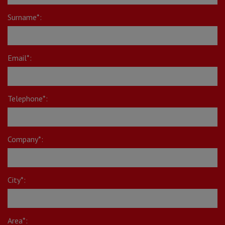
Surname*:
Email*:
Telephone*:
Company*:
City*:
Area*: