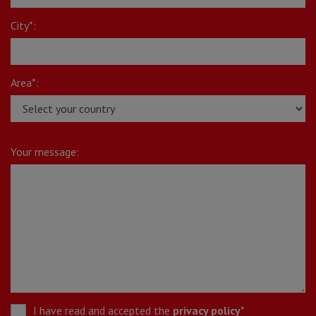
City*:
Area*:
Your message:
I have read and accepted the
privacy policy
*