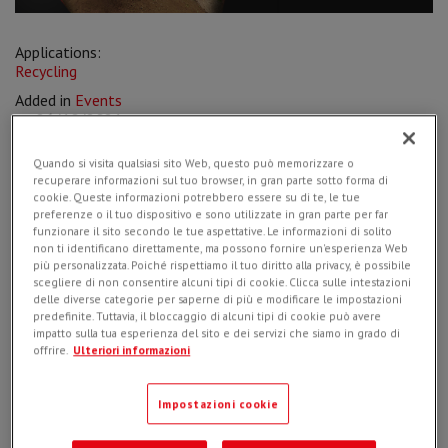
Applications:
Recycling
Added in
Events
on
26/10/2021
Quando si visita qualsiasi sito Web, questo può memorizzare o
recuperare informazioni sul tuo browser, in gran parte sotto forma di
cookie. Queste informazioni potrebbero essere su di te, le tue
preferenze o il tuo dispositivo e sono utilizzate in gran parte per far
This year at Ecomondo Simex presents the
new screening
funzionare il sito secondo le tue aspettative. Le informazioni di solito
tool system
with which all the
VSE screening buckets
will be
non ti identificano direttamente, ma possono fornire un'esperienza Web
equipped, which allows up to 75% less maintenance costs
più personalizzata. Poiché rispettiamo il tuo diritto alla privacy, è possibile
allowing the recovery and reuse directly on-site of the
scegliere di non consentire alcuni tipi di cookie. Clicca sulle intestazioni
resulting materials from constructions and demolitions, in the
delle diverse categorie per saperne di più e modificare le impostazioni
most efficient way, thanks to the multiple configuration set-
predefinite. Tuttavia, il bloccaggio di alcuni tipi di cookie può avere
up.
impatto sulla tua esperienza del sito e dei servizi che siamo in grado di
offrire.
Ulteriori informazioni
The new
CBA asphalt granulator bucket
will also be the
protagonist of the event: thanks to the cylindrical drum with
Impostazioni cookie
interchangeable teeth and the rear grid that determines the
size of the output material, now it is finally possible to
produce an
asphalt milling with certifiable granulometry
,