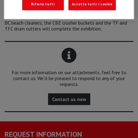
Rifiuta tutti
Accetta tutti i cookie
thus transforming the asphalt slabs into a resource.
The new
VS front screening buckets
for compact loaders, the
BC beach cleaners, the CBE crusher buckets and the TF and
TFC drum cutters will complete the exhibition.
For more information on our attachments, feel free to
contact us. We’ll be pleased to respond to any of your
requests.
Contact us now
REQUEST INFORMATION