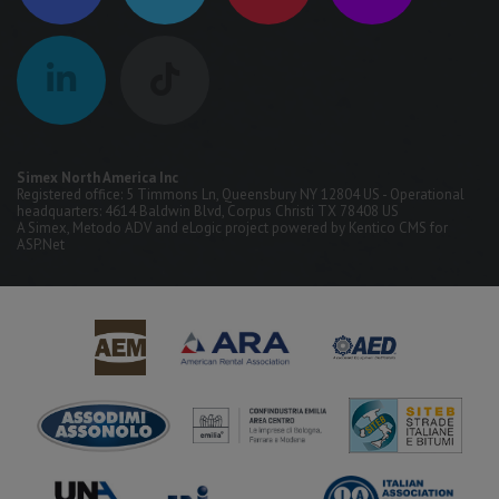
Simex North America Inc
Registered office: 5 Timmons Ln, Queensbury NY 12804 US - Operational
headquarters: 4614 Baldwin Blvd, Corpus Christi TX 78408 US
A
Simex
,
Metodo ADV
and
eLogic
project powered by
Kentico CMS for
ASP.Net