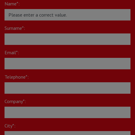
Name*:
Surname*:
Email*:
Telephone*:
Company*:
City*: