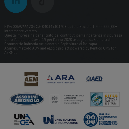
P. IVA 00692551203 C.F. 04034530370 Capitale Sociale 10.000.000,00€
interamente versato
Questa impresa ha beneficiato dei contributi per la ripartenza in sicurezza
dopo l'epidemia Covid-19 per l'anno 2020 assegnati da Camera di
Commercio Industria Artigianato e Agricoltura di Bologna
A
Simex
,
Metodo ADV
and
eLogic
project powered by
Kentico CMS for
ASP.Net