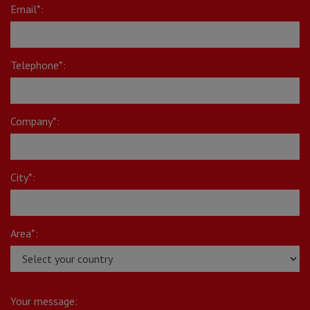
Email*:
Telephone*:
Company*:
City*:
Area*:
Your message: