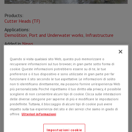
Products:
Cutter Heads (TF)
Applications:
Demolition
,
Port and Underwater works
,
Infrastructure
Added in
News
on
10/07/2017
Quando si visita qualsiasi sito Web, questo può memorizzare o
recuperare informazioni sul tuo browser, in gran parte sotto forma di
cookie. Queste informazioni potrebbero essere su di te, le tue
preferenze o il tuo dispositivo e sono utilizzate in gran parte per far
A TF 1100 is performing work along the Cheia River in
funzionare il sito secondo le tue aspettative. Le informazioni di solito
Romania.
non ti identificano direttamente, ma possono fornire un'esperienza Web
più personalizzata. Poiché rispettiamo il tuo diritto alla privacy, è possibile
Our dealer
SC Ircat
has sold a
Simex TF 1100 cutter
scegliere di non consentire alcuni tipi di cookie. Clicca sulle intestazioni
delle diverse categorie per saperne di più e modificare le impostazioni
head
to contracting company Chimpronet of Valcea for
predefinite. Tuttavia, il bloccaggio di alcuni tipi di cookie può avere
work
to profile the slopes
along the road parallel to the
impatto sulla tua esperienza del sito e dei servizi che siamo in grado di
Cheia River, where jutting rocks can complicate circulation.
offrire.
Ulteriori informazioni
Impostazioni cookie