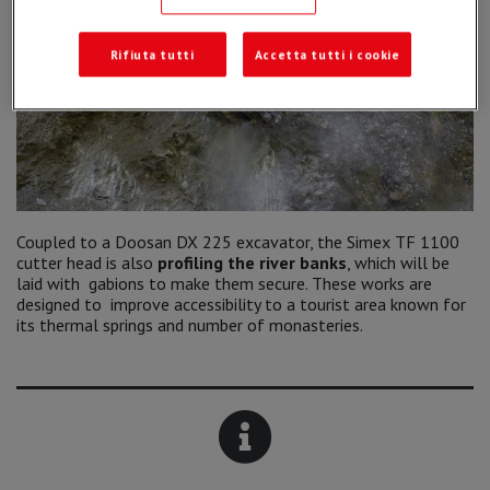
Rifiuta tutti
Accetta tutti i cookie
Coupled to a Doosan DX 225 excavator, the Simex TF 1100
cutter head is also
profiling the river banks
, which will be
laid with gabions to make them secure. These works are
designed to improve accessibility to a tourist area known for
its thermal springs and number of monasteries.