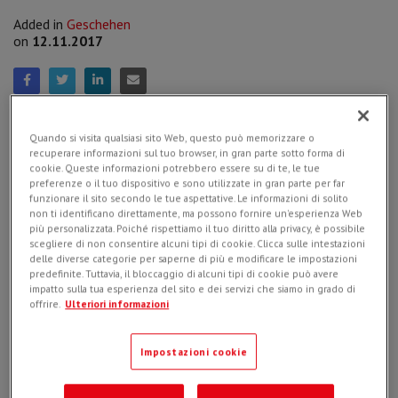
Added in
Geschehen
on
12.11.2017
Simex again participated in the Ecomondo fair this year.
Quando si visita qualsiasi sito Web, questo può memorizzare o
With a flow of 110,000 visitors, this trade exhibition has
recuperare informazioni sul tuo browser, in gran parte sotto forma di
become a point of reference for the whole green
cookie. Queste informazioni potrebbero essere su di te, le tue
economy, otherwise known as the Circular Economy.
preferenze o il tuo dispositivo e sono utilizzate in gran parte per far
funzionare il sito secondo le tue aspettative. Le informazioni di solito
non ti identificano direttamente, ma possono fornire un'esperienza Web
At the stand, where many stopped by to visit over the five
più personalizzata. Poiché rispettiamo il tuo diritto alla privacy, è possibile
days, there were different products of the range on display.
scegliere di non consentire alcuni tipi di cookie. Clicca sulle intestazioni
delle diverse categorie per saperne di più e modificare le impostazioni
Among them, a
VSE 30 Screening Bucket
, which like others in
predefinite. Tuttavia, il bloccaggio di alcuni tipi di cookie può avere
the range is winning approval on all markets, and a new TF
impatto sulla tua esperienza del sito e dei servizi che siamo in grado di
150, currently the smallest cutter head Simex offers.
offrire.
Ulteriori informazioni
From the comments, questions and interest exhibited in our
products by visitors, it was clear that Simex occupies an
Impostazioni cookie
important place in the recycling sector and activities related
to the recovery of materials.