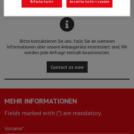
Rifiuta tutti
Accetta tutti i cookie
Bitte kontaktieren Sie uns, falls Sie an weiteren
Informationen über unsere Anbaugeräte interessiert sind. Wir
werden jede Anfrage zeitnah beantworten.
Contact us now
MEHR INFORMATIONEN
Fields marked with (*) are mandatory.
Vorname*: