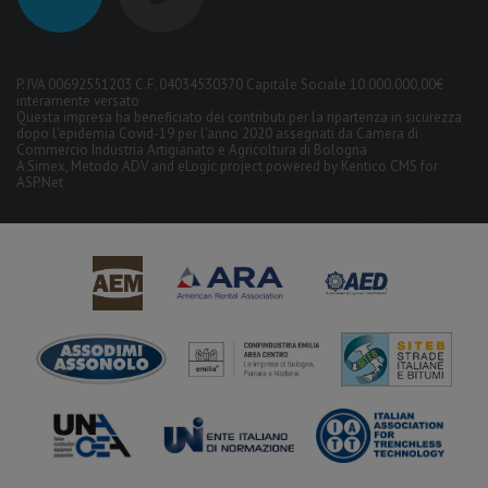
P. IVA 00692551203 C.F. 04034530370 Capitale Sociale 10.000.000,00€
interamente versato
Questa impresa ha beneficiato dei contributi per la ripartenza in sicurezza
dopo l'epidemia Covid-19 per l'anno 2020 assegnati da Camera di
Commercio Industria Artigianato e Agricoltura di Bologna
A
Simex
,
Metodo ADV
and
eLogic
project powered by
Kentico CMS for
ASP.Net