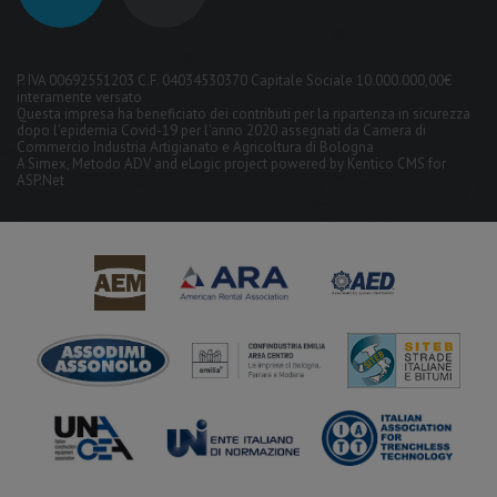
P. IVA 00692551203 C.F. 04034530370 Capitale Sociale 10.000.000,00€
interamente versato
Questa impresa ha beneficiato dei contributi per la ripartenza in sicurezza
dopo l'epidemia Covid-19 per l'anno 2020 assegnati da Camera di
Commercio Industria Artigianato e Agricoltura di Bologna
A
Simex
,
Metodo ADV
and
eLogic
project powered by
Kentico CMS for
ASP.Net