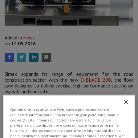
Added in
News
on
14.05.2026
Simex expands its range of equipment for the road
construction sector with the new
D-BLADE 200
, the floor
saw designed to deliver precise, high-performance cutting on
asphalt and concrete.
Quando si visita qualsiasi sito Web, questo può memorizzare o
recuperare informazioni sul tuo browser, in gran parte sotto forma di
cookie. Queste informazioni potrebbero essere su di te, le tue
preferenze o il tuo dispositivo e sono utilizzate in gran parte per far
funzionare il sito secondo le tue aspettative. Le informazioni di solito
non ti identificano direttamente, ma possono fornire un'esperienza Web