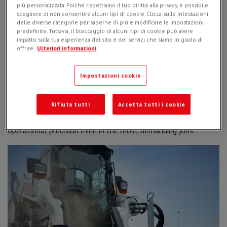
più personalizzata. Poiché rispettiamo il tuo diritto alla privacy, è possibile
scegliere di non consentire alcuni tipi di cookie. Clicca sulle intestazioni
delle diverse categorie per saperne di più e modificare le impostazioni
predefinite. Tuttavia, il bloccaggio di alcuni tipi di cookie può avere
impatto sulla tua esperienza del sito e dei servizi che siamo in grado di
offrire.
Ulteriori informazioni
Impostazioni cookie
Designed for micro-trenching applications, fiber optic cable
Rifiuta tutti
Accetta tutti i cookie
installation, and expansion joint creation, the
D-BLADE 200
delivers
cutting depths up to 220 mm
, ensuring high
operational precision even in the most demanding jobs.